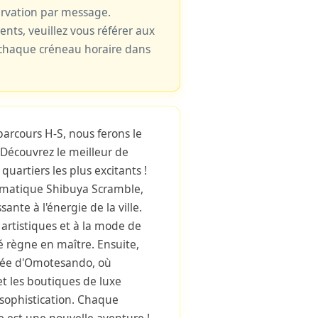
ervation par message.
cents, veuillez vous référer aux
e chaque créneau horaire dans
parcours H-S, nous ferons le
.Découvrez le meilleur de
uartiers les plus excitants !
matique Shibuya Scramble,
ante à l'énergie de la ville.
 artistiques et à la mode de
té règne en maître. Ensuite,
inée d'Omotesando, où
et les boutiques de luxe
sophistication. Chaque
e est une nouvelle aventure !