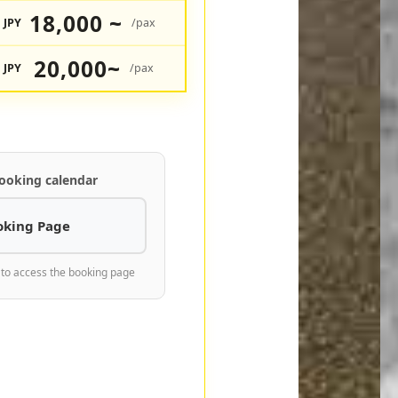
18,000 ~
JPY
/pax
20,000~
JPY
/pax
ooking calendar
oking Page
 to access the booking page