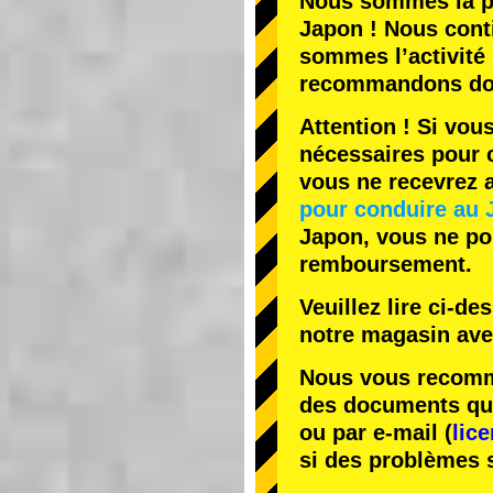
Nous sommes la
p
Japon ! Nous cont
sommes l’
activité
recommandons do
Attention ! Si vou
nécessaires pour c
vous ne recevrez
pour conduire au 
Japon, vous ne pou
remboursement.
Veuillez lire ci-d
notre magasin av
Nous vous recomma
des documents que 
ou par e-mail (
lic
si des problèmes 