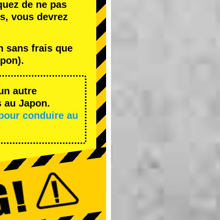
quez de ne pas
s, vous devrez
 sans frais que
pon).
un autre
s au Japon.
pour conduire au