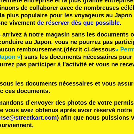
remière entreprise
et
la plus grande entreprise
inuons de collaborer avec
de nombreuses céléb
 la plus populaire
pour les voyageurs au Japon 
nc vivement
de réserver dès que possible.
s arrivez à notre magasin sans les documents o
onduire au Japon, vous ne pourrez pas participe
 aucun remboursement.
(décrit ci-dessous
« Perm
Japon »
) sans les documents nécessaires pour
rrez pas participer à l'activité et vous ne rec
essous les documents nécessaires et vous assure
ec ces documents.
ndons d’envoyer des photos de votre permis 
vous avez obtenus après avoir réservé notre ac
ense@streetkart.com
) afin que nous puissions v
surviennent.