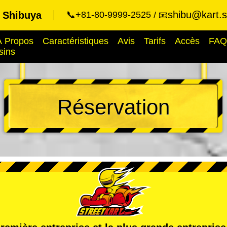
shibu@kart.s
t Shibuya
📞+81-80-9999-2525
📧
À Propos
Caractéristiques
Avis
Tarifs
Accès
FAQ
sins
Réservation