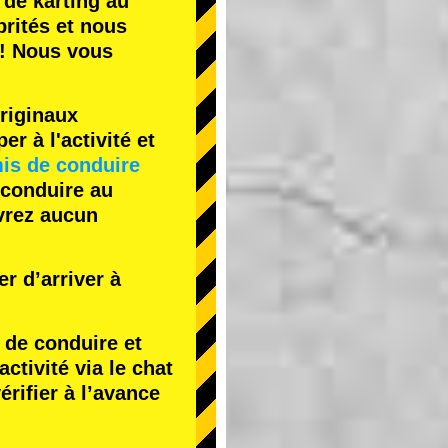
 de karting
au
rités
et nous
! Nous vous
riginaux
r à l'activité et
is de conduire
 conduire au
evrez aucun
r d’arriver à
de conduire et
tivité via le chat
érifier à l’avance