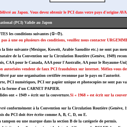
délivré au Japon. Vous devez obtenir le PCI dans votre pays d'origine AV
ational (PCI) Valide au Japon
UTES les conditions suivantes (①~⑦).
ait pas à une ou plusieurs des conditions, veuillez nous contacter URGEM
s la liste suivante (Mexique, Koweït, Arabie Saoudite etc.) ne sont pas mem
gnataire de la Convention sur la Circulation Routière (Genève, 1949) reco
nis, CAA pour le Canada, AAA pour l'Australie, AA pour le Royaume-Uni
on autorisées vendent de faux PCI frauduleux sur internet. Méfiez-vous des
élivré par une organisation certifiée reconnue par le pays ou l'autorité.
arte, PCI numériques, PCI sur papier unique et photocopies ne sont pas va
ous la forme d'un CARNET PAPIER.
ides ont « 1949 » écrit sur la couverture.
Si « 1968 » est écrit sur la couver
ivré conformément à la Convention sur la Circulation Routière (Genève, 19
is du PCI doit être écrite comme A, B, C, D, ou E.
 tampon ou une marque dans la section B de la catégorie de permis.