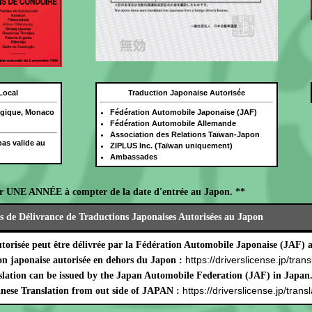
Local
Traduction Japonaise Autorisée
lgique, Monaco
Fédération Automobile Japonaise (JAF)
Fédération Automobile Allemande
Association des Relations Taïwan-Japon
as valide au
ZIPLUS Inc. (Taïwan uniquement)
Ambassades
r UNE ANNÉE à compter de la date d'entrée au Japon. **
s de Délivrance de Traductions Japonaises Autorisées au Japon
utorisée peut être délivrée par la Fédération Automobile Japonaise (JAF) 
https://driverslicense.jp/trans
on japonaise autorisée en dehors du Japon :
lation can be issued by the Japan Automobile Federation (JAF) in Japan
https://driverslicense.jp/transl
nese Translation from out side of JAPAN :