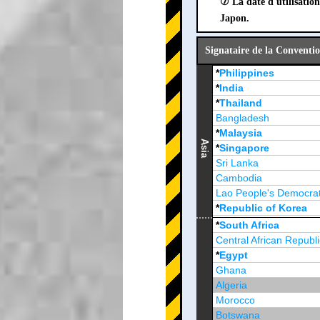
⑦ La date d'utilisation
Japon.
Signataire de la Conventio
*
Philippines
*
India
*
Thailand
Bangladesh
*
Malaysia
Asia
*
Singapore
Sri Lanka
Cambodia
Lao People's Democrat
*
Republic of Korea
Brunei Darussalam
*
South Africa
Central African Republi
*
Egypt
Ghana
Algeria
Morocco
Botswana