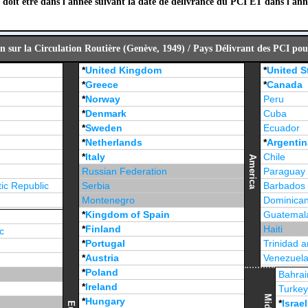
 doit être dans l'année suivant la date de délivrance du PCI ET dans l'ann
n sur la Circulation Routière (Genève, 1949) / Pays Délivrant des PCI pou
*
United Kingdom
*
United S
*
Greece
*
Canada
*
Norway
Peru
*
Denmark
Cuba
*
Sweden
Ecuador
*
Netherlands
*
Argentin
*
Italy
Chile
America
Russian Federation
Paraguay
ic Republic
Serbia
Barbados
Montenegro
Dominican
*
Kingdom of Spain
Guatemal
*
Finland
Haiti
c
*
Portugal
Trinidad 
*
Austria
Venezuel
*
Poland
Jamaica
Bahrai
*
Ireland
Turke
*
Hungary
*
Israel