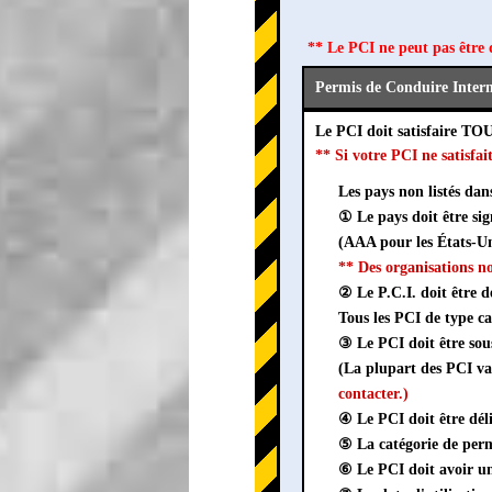
** Le PCI ne peut pas être 
Permis de Conduire Intern
Le PCI doit satisfaire TO
** Si votre PCI ne satisf
Les pays non listés dan
① Le pays doit être si
(AAA pour les États-U
** Des organisations n
② Le P.C.I. doit être d
Tous les PCI de type c
③ Le PCI doit être s
(La plupart des PCI val
contacter.)
④ Le PCI doit être dél
⑤ La catégorie de perm
⑥ Le PCI doit avoir un