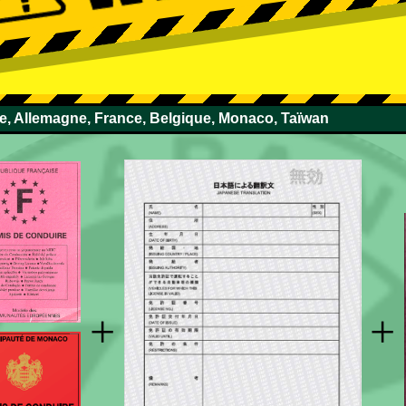
se, Allemagne, France, Belgique, Monaco, Taïwan
+
+