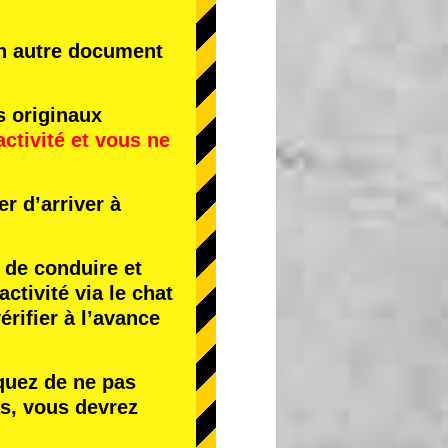
un autre document
s originaux
activité
et
vous ne
r d’arriver à
de conduire et
tivité via le chat
érifier à l’avance
quez de ne pas
s, vous devrez