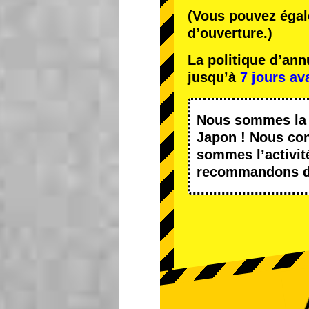
(Vous pouvez égal
d’ouverture.)
La politique d’an
jusqu’à
7 jours av
Nous sommes l
Japon ! Nous con
sommes l’
activit
recommandons d