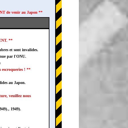
ANT de venir au Japon **
MENT. **
bres et sont invalides.
nnue par l'ONU.
)
 escroqueries ! **
lides au Japon.
ture, veuillez nous
49)., 1949).