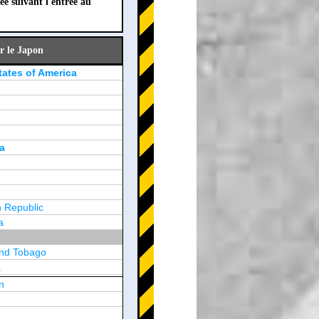
ée suivant l'entrée au
r le Japon
tates of America
a
 Republic
a
and Tobago
a
n
y