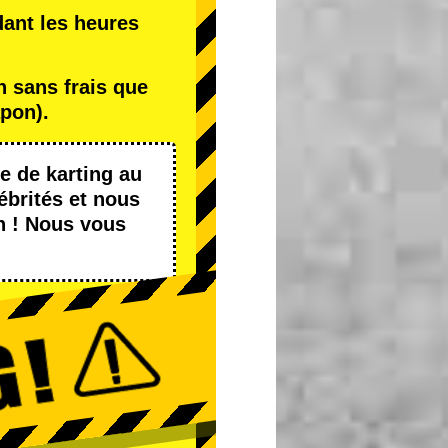
dant les heures
 sans frais que
pon).
e de karting
au
ébrités
et nous
n ! Nous vous