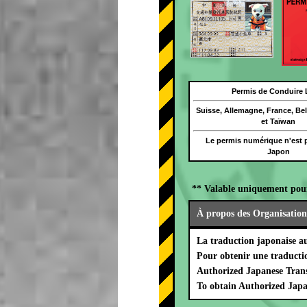
Permis de Conduire 
Suisse, Allemagne, France, Be
et Taïwan
Le permis numérique n'est p
Japon
** Valable uniquement pou
À propos des Organisation
La traduction japonaise a
Pour obtenir une traducti
Authorized Japanese Trans
To obtain Authorized Japa