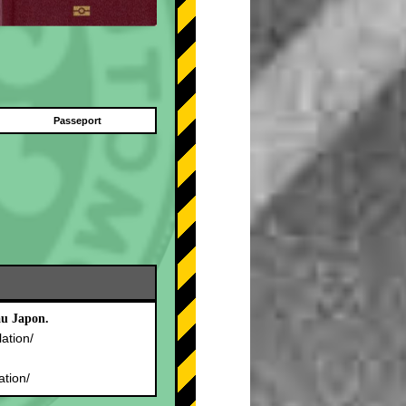
Passeport
au Japon.
lation/
.
ation/