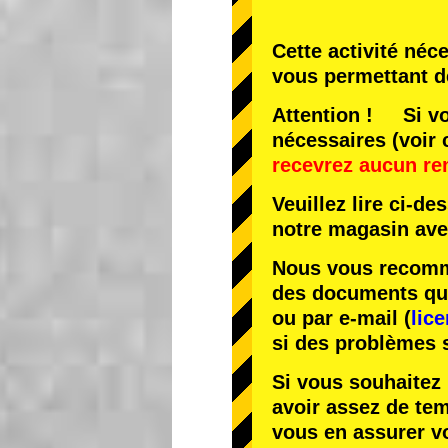
Cette activité néc
vous permettant d
Attention ! Si vo
nécessaires (voir 
recevrez aucun r
Veuillez lire ci-d
notre magasin av
Nous vous recomma
des documents que 
ou par e-mail (
lic
si des problèmes 
Si vous souhaitez 
avoir assez de te
vous en assurer v