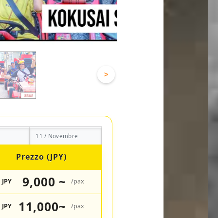
>
11 / Novembre
Prezzo (JPY)
9,000 ~
JPY
/pax
11,000~
JPY
/pax