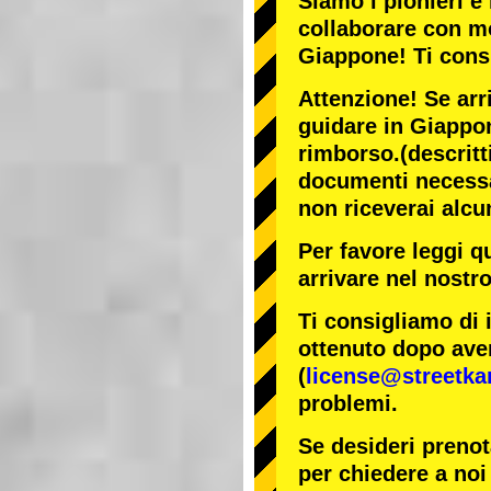
Siamo i
pionieri
e 
collaborare con
mo
Giappone! Ti cons
Attenzione! Se arr
guidare in Giappon
rimborso.
(descritt
documenti necessar
non riceverai alcu
Per favore leggi q
arrivare nel nostr
Ti consigliamo di 
ottenuto dopo aver
(
license@streetka
problemi.
Se desideri prenot
per chiedere a noi 