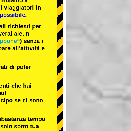
tinuiamo a
i viaggiatori in
possibile.
li richiesti per
verai alcun
appone“
) senza i
re all'attività e
ati di poter
enti che hai
ail
icipo se ci sono
abbastanza tempo
 solo sotto tua