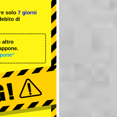
re solo
7 giorni
ebito di
 altro
iappone.
ppone“