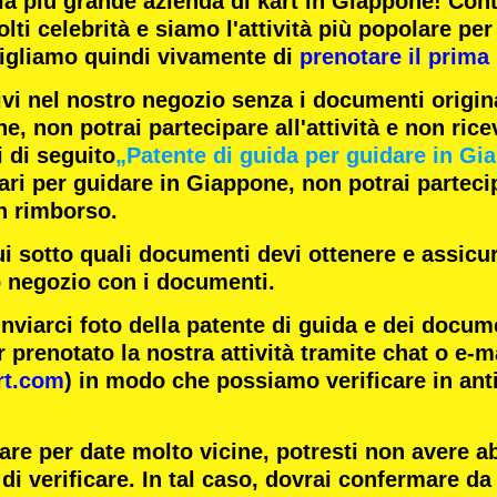
la
più grande azienda di kart
in Giappone! Con
lti celebrità
e siamo l'
attività più popolare
per 
igliamo quindi vivamente di
prenotare il prima 
ivi nel nostro negozio senza i documenti origina
e, non potrai partecipare all'attività e non rice
i di seguito
„Patente di guida per guidare in Gi
i per guidare in Giappone, non potrai partecipa
n rimborso.
ui sotto quali documenti devi ottenere e assicur
o negozio con i documenti.
inviarci foto della patente di guida e dei docum
 prenotato la nostra attività tramite chat o e-m
rt.com
) in modo che possiamo verificare in ant
are per date molto vicine, potresti non avere 
di verificare. In tal caso, dovrai confermare da