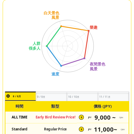
8 / 8月
9 / 9月
10 / 10月
11 / 11月
時間
類型
價格 (JPY)
9,000 ~
ALL TIME
Early Bird Review Price!
JPY
/pax
¥
11,000~
Standard
Regular Price
JPY
/pax
¥