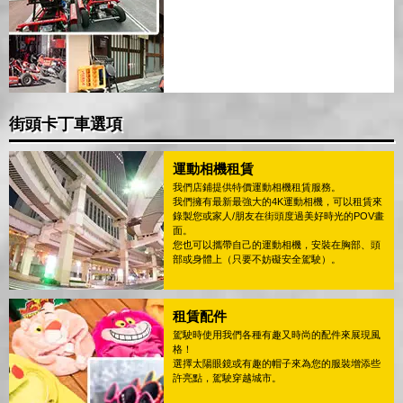
街頭卡丁車選項
運動相機租賃
我們店鋪提供特價運動相機租賃服務。
我們擁有最新最強大的4K運動相機，可以租賃來
錄製您或家人/朋友在街頭度過美好時光的POV畫
面。
您也可以攜帶自己的運動相機，安裝在胸部、頭
部或身體上（只要不妨礙安全駕駛）。
租賃配件
駕駛時使用我們各種有趣又時尚的配件來展現風
格！
選擇太陽眼鏡或有趣的帽子來為您的服裝增添些
許亮點，駕駛穿越城市。