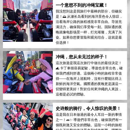
一个意想不到的冲绳宝藏！
我没想到这是我旅行中最棒的部分，但确实
是！🌅 从瀬长岛看到的海洋景色令人惊叹，
沿着海岸公路的旅程感觉非常自由。导游充
满活力，确保我们享受每一刻。国际通的夜
晚就像电影场景一样，灯光璀璨，充满了兴
奋。如果你想要冒险和观光结合，这就是最
佳选择！
冲绳，您从未见过的样子！
這次旅遊是我這次旅行中做出的最佳決定！
🌊 卡丁車很容易駕駛，導遊也非常出色，確
保我們感到舒適。這個兩小時的旅程非常值
得——在海岸上巡航時，沒有什麼能比得上
新鮮的海洋空氣。國際通的夜晚更是讓這一
切變得更美好！對於任何來沖繩的人來說，
這都是必試的體驗。
史诗般的骑行，令人惊叹的美景！
這是我在日本做過的最令人耳目一新的事情
之一！🚗✨ 導遊們非常出色，確保我們有一
個既刺激又安全的體驗。這段一小時的旅程