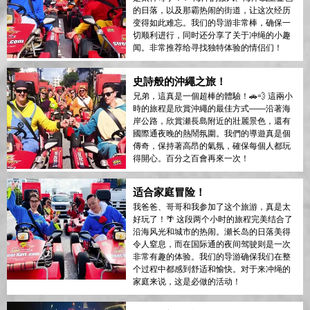
的日落，以及那霸热闹的街道，让这次经历
变得如此难忘。我们的导游非常棒，确保一
切顺利进行，同时还分享了关于冲绳的小趣
闻。非常推荐给寻找独特体验的情侣们！
史詩般的沖繩之旅！
兄弟，這真是一個超棒的體驗！🚗💨 這兩小
時的旅程是欣賞沖繩的最佳方式——沿著海
岸公路，欣賞瀬長島附近的壯麗景色，還有
國際通夜晚的熱鬧氛圍。我們的導遊真是個
傳奇，保持著高昂的氣氛，確保每個人都玩
得開心。百分之百會再來一次！
适合家庭冒险！
我爸爸、哥哥和我参加了这个旅游，真是太
好玩了！🌴 这段两个小时的旅程完美结合了
沿海风光和城市的热闹。瀬长岛的日落美得
令人窒息，而在国际通的夜间驾驶则是一次
非常有趣的体验。我们的导游确保我们在整
个过程中都感到舒适和愉快。对于来冲绳的
家庭来说，这是必做的活动！