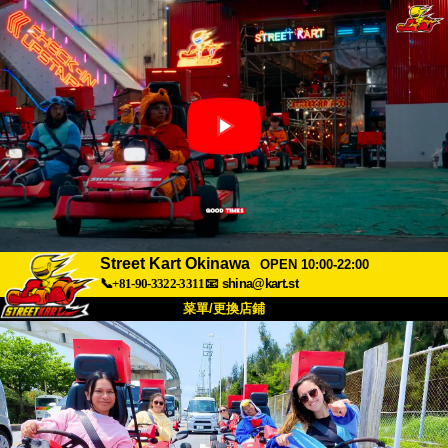
Street Kart Okinawa
OPEN 10:00-22:00
📞+81-90-3322-3311
📧
shina@kart.st
菜單/更換店鋪
首頁
關於
規格
價格
交通方式
顧客聲音
常見問題