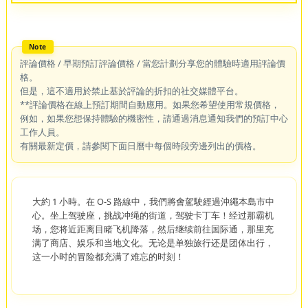
評論價格 / 早期預訂評論價格 / 當您計劃分享您的體驗時適用評論價
格。
但是，這不適用於禁止基於評論的折扣的社交媒體平台。
**評論價格在線上預訂期間自動應用。如果您希望使用常規價格，
例如，如果您想保持體驗的機密性，請通過消息通知我們的預訂中心
工作人員。
有關最新定價，請參閱下面日曆中每個時段旁邊列出的價格。
大約 1 小時。在 O-S 路線中，我們將會駕駛經過沖繩本島市中
心。坐上驾驶座，挑战冲绳的街道，驾驶卡丁车！经过那霸机
场，您将近距离目睹飞机降落，然后继续前往国际通，那里充
满了商店、娱乐和当地文化。无论是单独旅行还是团体出行，
这一小时的冒险都充满了难忘的时刻！