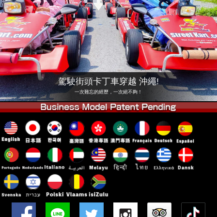
公司
預訂
更換店鋪
東京品川 #1
東京秋葉原#1
東京秋葉原#2
東京澀谷
東京澀谷附屬
東京灣
駕駛街頭卡丁車穿越 沖繩!
東京淺草
大阪
一次難忘的經歷，一次絕不夠！
沖繩