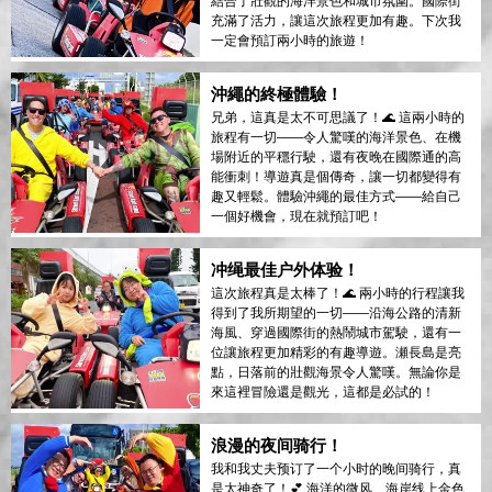
結合了壯觀的海洋景色和城市氛圍。國際街
充滿了活力，讓這次旅程更加有趣。下次我
一定會預訂兩小時的旅遊！
沖繩的終極體驗！
兄弟，這真是太不可思議了！🌊 這兩小時的
旅程有一切——令人驚嘆的海洋景色、在機
場附近的平穩行駛，還有夜晚在國際通的高
能衝刺！導遊真是個傳奇，讓一切都變得有
趣又輕鬆。體驗沖繩的最佳方式——給自己
一個好機會，現在就預訂吧！
冲绳最佳户外体验！
這次旅程真是太棒了！🌊 兩小時的行程讓我
得到了我所期望的一切——沿海公路的清新
海風、穿過國際街的熱鬧城市駕駛，還有一
位讓旅程更加精彩的有趣導遊。瀬長島是亮
點，日落前的壯觀海景令人驚嘆。無論你是
來這裡冒險還是觀光，這都是必試的！
浪漫的夜间骑行！
我和我丈夫预订了一个小时的晚间骑行，真
是太神奇了！💕 海洋的微风、海岸线上金色