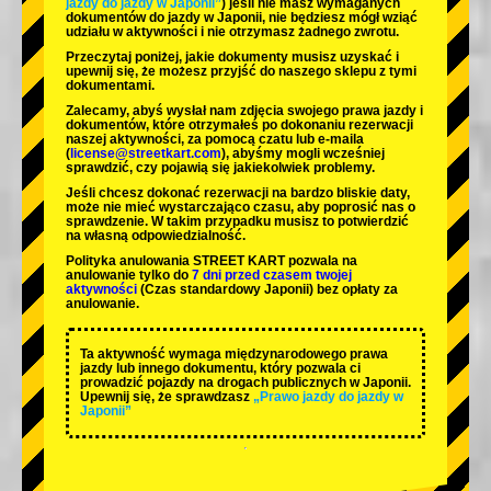
jazdy do jazdy w Japonii”
) jeśli nie masz wymaganych
dokumentów do jazdy w Japonii, nie będziesz mógł wziąć
udziału w aktywności i nie otrzymasz żadnego zwrotu.
Przeczytaj poniżej, jakie dokumenty musisz uzyskać i
upewnij się, że możesz przyjść do naszego sklepu z tymi
dokumentami.
Zalecamy, abyś wysłał nam zdjęcia swojego prawa jazdy i
dokumentów, które otrzymałeś po dokonaniu rezerwacji
naszej aktywności, za pomocą czatu lub e-maila
(
license@streetkart.com
), abyśmy mogli wcześniej
sprawdzić, czy pojawią się jakiekolwiek problemy.
Jeśli chcesz dokonać rezerwacji na bardzo bliskie daty,
może nie mieć wystarczająco czasu, aby poprosić nas o
sprawdzenie. W takim przypadku musisz to potwierdzić
na własną odpowiedzialność.
Polityka anulowania STREET KART pozwala na
anulowanie tylko do
7 dni przed czasem twojej
aktywności
(Czas standardowy Japonii) bez opłaty za
anulowanie.
Ta aktywność wymaga międzynarodowego prawa
jazdy lub innego dokumentu, który pozwala ci
prowadzić pojazdy na drogach publicznych w Japonii.
Upewnij się, że sprawdzasz
„Prawo jazdy do jazdy w
Japonii”