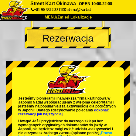
Street Kart Okinawa
OPEN 10:00-22:00
📞+81-90-3322-3311
📧
shina@kart.st
MENU/Zmień Lokalizację
TOP
Rezerwacja
O nas
Specyfikacja
Cena
Dojazd
Opinie
FAQ
Firma
Rezerwacja
Zmień Lokalizację
Tokyo Shinagawa
Tokyo Akihabara#1
Tokyo Akihabara#2
Tokyo Shibuya
Jesteśmy
pionierami
i
największą firmą kartingową
w
Tokyo Shibuya Annex
Tokyo Bay
Japonii! Nadal współpracujemy z
wieloma celebrytami
i
jesteśmy
najpopularniejszą aktywnością
dla podróżnych
w Japonii! Dlatego zdecydowanie polecamy
dokonać
Tokyo Asakusa
Osaka
rezerwacji jak najszybciej.
Uwaga! Jeśli przyjedziesz do naszego sklepu bez
Okinawa
wymaganych oryginalnych dokumentów do jazdy w
Japonii, nie będziesz mógł wziąć udziału w aktywności i
nie otrzymasz żadnego zwrotu.
(opisane poniżej
„Prawo