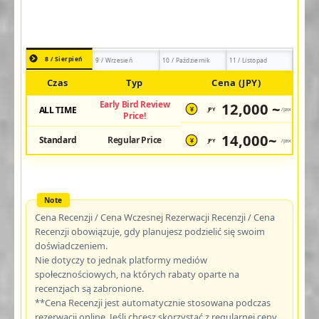
8 / Sierpień
9 / Wrzesień
10 / Październik
11 / Listopad
Czas
Typ
Cena (JPY)
Early Bird Review
12,000 ~
ALL TIME
JPY
/pax
¥
Price!
14,000~
Standard
Regular Price
JPY
/pax
¥
Cena Recenzji / Cena Wczesnej Rezerwacji Recenzji / Cena
Recenzji obowiązuje, gdy planujesz podzielić się swoim
doświadczeniem.
Nie dotyczy to jednak platformy mediów
społecznościowych, na których rabaty oparte na
recenzjach są zabronione.
**Cena Recenzji jest automatycznie stosowana podczas
rezerwacji online. Jeśli chcesz skorzystać z regularnej ceny,