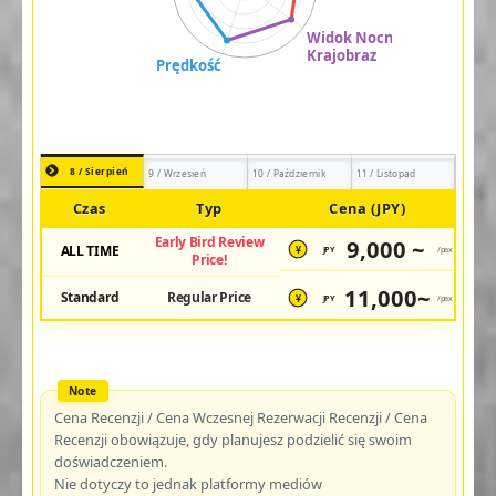
8 / Sierpień
9 / Wrzesień
10 / Październik
11 / Listopad
Czas
Typ
Cena (JPY)
Early Bird Review
9,000 ~
ALL TIME
JPY
/pax
¥
Price!
11,000~
Standard
Regular Price
JPY
/pax
¥
Cena Recenzji / Cena Wczesnej Rezerwacji Recenzji / Cena
Recenzji obowiązuje, gdy planujesz podzielić się swoim
doświadczeniem.
Nie dotyczy to jednak platformy mediów