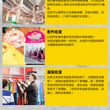
我們擁有最新最強大的4K運動相機，可以租賃來
錄製您或家人/朋友在街頭度過美好時光的POV畫
面。
您也可以攜帶自己的運動相機，安裝在胸部、頭
部或身體上（只要不妨礙安全駕駛）。
配件租賃
以我們多種有趣且時尚的配件風格巡航！
為您的服裝增添一些特色，在城市中駕駛時選擇
太陽眼鏡或時尚的帽子。
服裝租賃
如果沒有裝扮成超級英雄的樣子，怎麼能說您擁
有了「真實的超級英雄卡丁車體驗」呢！我們擁
有您想得到的所有服裝，讓這成為「真實的超級
英雄卡丁車體驗」！對於所有超級英雄粉絲，別
擔心，我們全部都有！