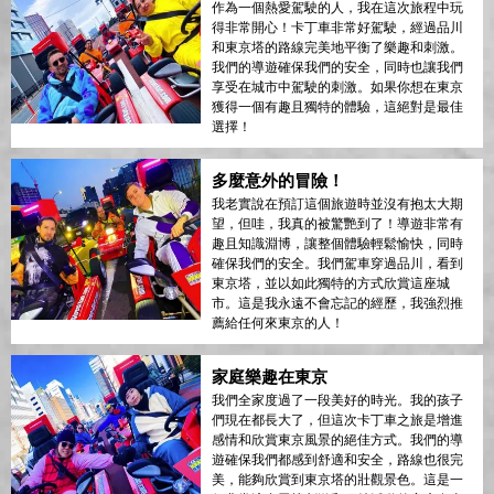
作為一個熱愛駕駛的人，我在這次旅程中玩
得非常開心！卡丁車非常好駕駛，經過品川
和東京塔的路線完美地平衡了樂趣和刺激。
我們的導遊確保我們的安全，同時也讓我們
享受在城市中駕駛的刺激。如果你想在東京
獲得一個有趣且獨特的體驗，這絕對是最佳
選擇！
多麼意外的冒險！
我老實說在預訂這個旅遊時並沒有抱太大期
望，但哇，我真的被驚艷到了！導遊非常有
趣且知識淵博，讓整個體驗輕鬆愉快，同時
確保我們的安全。我們駕車穿過品川，看到
東京塔，並以如此獨特的方式欣賞這座城
市。這是我永遠不會忘記的經歷，我強烈推
薦給任何來東京的人！
家庭樂趣在東京
我們全家度過了一段美好的時光。我的孩子
們現在都長大了，但這次卡丁車之旅是增進
感情和欣賞東京風景的絕佳方式。我們的導
遊確保我們都感到舒適和安全，路線也很完
美，能夠欣賞到東京塔的壯觀景色。這是一