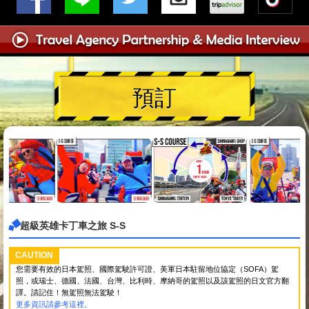
預訂
超級英雄卡丁車之旅 S-S
CAUTION
您需要有效的日本駕照、國際駕駛許可證、美軍日本駐留地位協定（SOFA）駕
照，或瑞士、德國、法國、台灣、比利時、摩納哥的駕照以及該駕照的日文官方翻
譯。請記住！無駕照無法駕駛！
更多資訊請參考這裡。