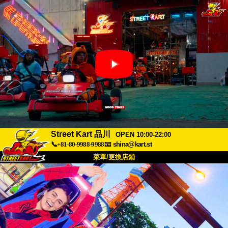
Street Kart 品川
OPEN 10:00-22:00
📞+81-80-9988-9988
📧
shina@kart.st
菜單/更換店鋪
首頁
關於我們
規格
價格
交通資訊
顧客評價
常見問題