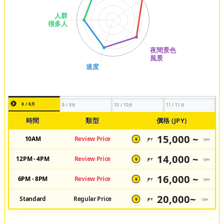
8 / 8月
9 / 9月
10 / 10月
11 / 11月
時間
類型
價格 (JPY)
15,000 ~
10AM
Review Price
JPY
/pax
¥
14,000 ~
12PM - 4PM
Review Price
JPY
/pax
¥
16,000 ~
6PM - 8PM
Review Price
JPY
/pax
¥
20,000~
Standard
Regular Price
JPY
/pax
¥