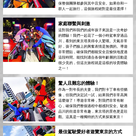
保整個團隊都參與其中且安全。如果你和一
群人一起旅行，這個旅程絕對是最佳選擇！
家庭聯繫與刺激
這對我們和我們的成年孩子來說是一次奇妙
的體驗！我們一起花了一個小時駕車穿過品
川，看到的東京塔美得令人驚嘆。天氣非常
好，孩子們臉上的興奮表情是無價的。導遊
非常體貼，確保我們都能安全且愉快地度過
這段時間。能找到適合各個年齡層的活動是
很少見的，但這次旅程就是這樣的珍貴體驗
之一！
驚人且難忘的體驗！
作為一對年長的夫妻，我們對卡丁車有些猶
豫，但我們決定試一試，結果我們非常高興
這麼做了！導遊非常棒，對我們非常有耐
心，確保我們整個過程中都感到安全。駛過
品川的街道非常有趣，東京塔的景色更是壯
觀。這真是一種獨特的方式來探索東京！
最佳駕駛愛好者遊覽東京的方式