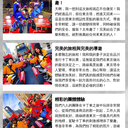
趣！
天啊，我一想到這次旅程就忍不住微笑！我
們經過品川，前往東京塔，然後又回來——
這是欣賞東京標誌性景點的最佳方式。導遊
非常輕鬆，讓一切都變得簡單，同時確保我
們的安全。服裝？太有趣了！完美結合了娛
樂和觀光。絕對推薦給任何來東京的人！
完美的旅程與完美的導遊
多麼難忘的旅程！我和我的妻子決定在品川
進行卡丁車比賽，這無疑是我們在東京做出
的最佳決定之一。路線風景如畫，東京塔令
人驚嘆。導遊非常出色，熱心幫助，讓這次
體驗更加美好。我們真的能感受到他們在確
保我們享受每一刻方面所付出的心力。對於
情侶來說，這絕對是必做的活動！
精彩的團體體驗
我們六人的團隊在卡丁車之旅中玩得非常開
心。從我們抵達商店的那一刻起，工作人員
就熱情友好。路線經過東京一些最具代表性
的地標，駕駛卡丁車的刺激感增添了樂趣。
導遊非常棒，為我們拍了精彩的照片，並確