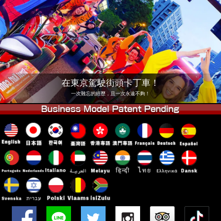
公司
預訂
更換店鋪
東京 品川 #1
東京 秋葉原 #1
東京 秋葉原 #2
東京 澀谷
東京 澀谷分店
東京灣
在東京駕駛街頭卡丁車！
東京 淺草
大阪
一次難忘的經歷，且一次永遠不夠！
沖繩